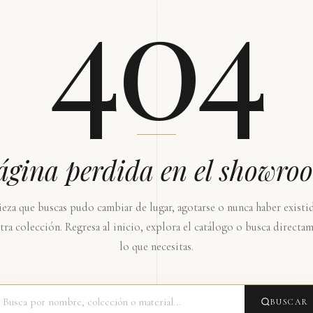
404
ágina perdida en el showro
ieza que buscas pudo cambiar de lugar, agotarse o nunca haber existi
tra colección. Regresa al inicio, explora el catálogo o busca directa
lo que necesitas.
BUSCAR