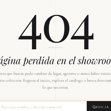
404
ágina perdida en el showro
ieza que buscas pudo cambiar de lugar, agotarse o nunca haber existi
tra colección. Regresa al inicio, explora el catálogo o busca directa
lo que necesitas.
BUSCAR