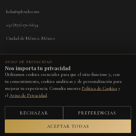
hola@splendor.mx
+52 (871) 170-6654
Ciudad de México, México
AVISO DE PRIVACIDAD
Nos importa tu privacidad
Utilizamos cookies esenciales para que el sitio funcione y, con
Términos
Aviso de Privacidad
Cookies
Devoluciones
Preferencias de cookies
tu consentimiento, cookies analíticas y de personalización para
mejorar tu experiencia. Consulta nuestra
Política de Cookies
y
Este sitio está protegido por reCAPTCHA y se aplican la
Política de
el
Aviso de Privacidad
.
Privacidad
y los
Términos del Servicio
de Google.
© 2026 Splendor Vita. Todos los derechos reservados.
RECHAZAR
PREFERENCIAS
Diseño por
Studio Web
ACEPTAR TODAS