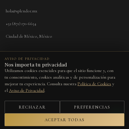
hola@splendor.mx
+52 (871) 170-6654
Ciudad de México, México
AVISO DE PRIVACIDAD
Nos importa tu privacidad
Utilizamos cookies esenciales para que el sitio funcione y, con
Términos
Aviso de Privacidad
Cookies
Devoluciones
Preferencias de cookies
tu consentimiento, cookies analíticas y de personalización para
mejorar tu experiencia. Consulta nuestra
Política de Cookies
y
Este sitio está protegido por reCAPTCHA y se aplican la
Política de
el
Aviso de Privacidad
.
Privacidad
y los
Términos del Servicio
de Google.
© 2026 Splendor Vita. Todos los derechos reservados.
RECHAZAR
PREFERENCIAS
Diseño por
Studio Web
ACEPTAR TODAS