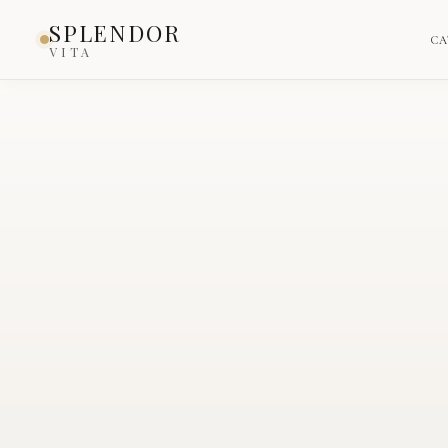
Inicio
›
Catálogo
›
Producto
SPLENDOR
CA
VITA