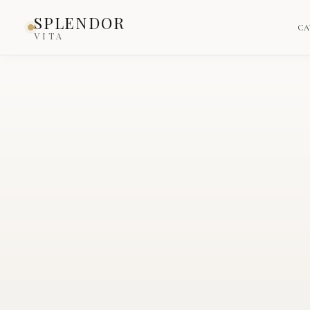
Inicio
›
Catálogo
›
Producto
SPLENDOR
CA
VITA