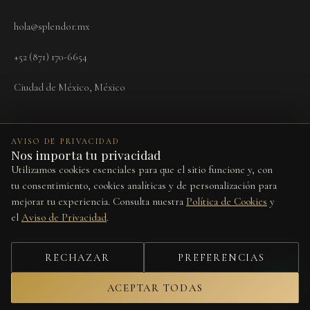
hola@splendor.mx
+52 (871) 170-6654
Ciudad de México, México
AVISO DE PRIVACIDAD
Nos importa tu privacidad
Utilizamos cookies esenciales para que el sitio funcione y, con
Términos
Aviso de Privacidad
Cookies
Devoluciones
Preferencias de cookies
tu consentimiento, cookies analíticas y de personalización para
mejorar tu experiencia. Consulta nuestra
Política de Cookies
y
Este sitio está protegido por reCAPTCHA y se aplican la
Política de
el
Aviso de Privacidad
.
Privacidad
y los
Términos del Servicio
de Google.
© 2026 Splendor Vita. Todos los derechos reservados.
RECHAZAR
PREFERENCIAS
Diseño por
Studio Web
ACEPTAR TODAS