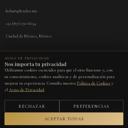
hola@splendor.mx
+52 (871) 170-6654
Ciudad de México, México
AVISO DE PRIVACIDAD
Nos importa tu privacidad
Utilizamos cookies esenciales para que el sitio funcione y, con
Términos
Aviso de Privacidad
Cookies
Devoluciones
Preferencias de cookies
tu consentimiento, cookies analíticas y de personalización para
mejorar tu experiencia. Consulta nuestra
Política de Cookies
y
Este sitio está protegido por reCAPTCHA y se aplican la
Política de
el
Aviso de Privacidad
.
Privacidad
y los
Términos del Servicio
de Google.
© 2026 Splendor Vita. Todos los derechos reservados.
RECHAZAR
PREFERENCIAS
Diseño por
Studio Web
ACEPTAR TODAS