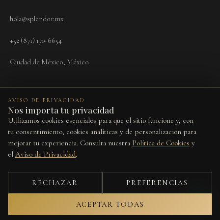
hola@splendor.mx
+52 (871) 170-6654
Ciudad de México, México
AVISO DE PRIVACIDAD
Nos importa tu privacidad
Utilizamos cookies esenciales para que el sitio funcione y, con
Términos
Aviso de Privacidad
Cookies
Devoluciones
Preferencias de cookies
tu consentimiento, cookies analíticas y de personalización para
mejorar tu experiencia. Consulta nuestra
Política de Cookies
y
Este sitio está protegido por reCAPTCHA y se aplican la
Política de
el
Aviso de Privacidad
.
Privacidad
y los
Términos del Servicio
de Google.
© 2026 Splendor Vita. Todos los derechos reservados.
RECHAZAR
PREFERENCIAS
Diseño por
Studio Web
ACEPTAR TODAS