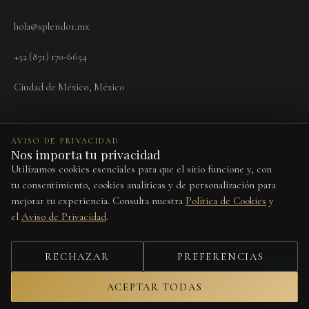
hola@splendor.mx
+52 (871) 170-6654
Ciudad de México, México
AVISO DE PRIVACIDAD
Nos importa tu privacidad
Utilizamos cookies esenciales para que el sitio funcione y, con
Términos
Aviso de Privacidad
Cookies
Devoluciones
Preferencias de cookies
tu consentimiento, cookies analíticas y de personalización para
mejorar tu experiencia. Consulta nuestra
Política de Cookies
y
Este sitio está protegido por reCAPTCHA y se aplican la
Política de
el
Aviso de Privacidad
.
Privacidad
y los
Términos del Servicio
de Google.
© 2026 Splendor Vita. Todos los derechos reservados.
RECHAZAR
PREFERENCIAS
Diseño por
Studio Web
ACEPTAR TODAS