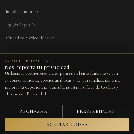
hola@splendor.mx
+52 (871) 170-6654
Ciudad de México, México
AVISO DE PRIVACIDAD
Nos importa tu privacidad
Utilizamos cookies esenciales para que el sitio funcione y, con
Términos
Aviso de Privacidad
Cookies
Devoluciones
Preferencias de cookies
tu consentimiento, cookies analíticas y de personalización para
mejorar tu experiencia. Consulta nuestra
Política de Cookies
y
Este sitio está protegido por reCAPTCHA y se aplican la
Política de
el
Aviso de Privacidad
.
Privacidad
y los
Términos del Servicio
de Google.
© 2026 Splendor Vita. Todos los derechos reservados.
RECHAZAR
PREFERENCIAS
Diseño por
Studio Web
ACEPTAR TODAS