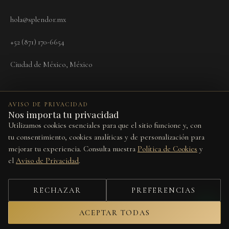
hola@splendor.mx
+52 (871) 170-6654
Ciudad de México, México
AVISO DE PRIVACIDAD
Nos importa tu privacidad
Utilizamos cookies esenciales para que el sitio funcione y, con
Términos
Aviso de Privacidad
Cookies
Devoluciones
Preferencias de cookies
tu consentimiento, cookies analíticas y de personalización para
mejorar tu experiencia. Consulta nuestra
Política de Cookies
y
Este sitio está protegido por reCAPTCHA y se aplican la
Política de
el
Aviso de Privacidad
.
Privacidad
y los
Términos del Servicio
de Google.
© 2026 Splendor Vita. Todos los derechos reservados.
RECHAZAR
PREFERENCIAS
Diseño por
Studio Web
ACEPTAR TODAS