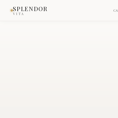
Inicio
›
Catálogo
›
Producto
SPLENDOR
CA
VITA