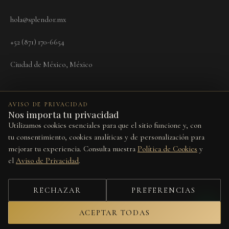
hola@splendor.mx
+52 (871) 170-6654
Ciudad de México, México
AVISO DE PRIVACIDAD
Nos importa tu privacidad
Utilizamos cookies esenciales para que el sitio funcione y, con
Términos
Aviso de Privacidad
Cookies
Devoluciones
Preferencias de cookies
tu consentimiento, cookies analíticas y de personalización para
mejorar tu experiencia. Consulta nuestra
Política de Cookies
y
Este sitio está protegido por reCAPTCHA y se aplican la
Política de
el
Aviso de Privacidad
.
Privacidad
y los
Términos del Servicio
de Google.
© 2026 Splendor Vita. Todos los derechos reservados.
RECHAZAR
PREFERENCIAS
Diseño por
Studio Web
ACEPTAR TODAS