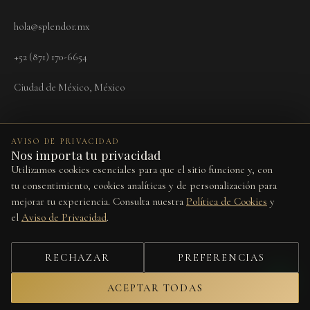
hola@splendor.mx
+52 (871) 170-6654
Ciudad de México, México
AVISO DE PRIVACIDAD
Nos importa tu privacidad
Utilizamos cookies esenciales para que el sitio funcione y, con
Términos
Aviso de Privacidad
Cookies
Devoluciones
Preferencias de cookies
tu consentimiento, cookies analíticas y de personalización para
mejorar tu experiencia. Consulta nuestra
Política de Cookies
y
Este sitio está protegido por reCAPTCHA y se aplican la
Política de
el
Aviso de Privacidad
.
Privacidad
y los
Términos del Servicio
de Google.
© 2026 Splendor Vita. Todos los derechos reservados.
RECHAZAR
PREFERENCIAS
Diseño por
Studio Web
ACEPTAR TODAS