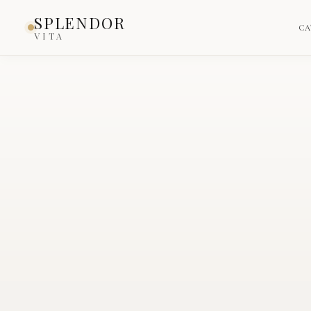
Inicio
›
Catálogo
›
Producto
SPLENDOR
CA
VITA