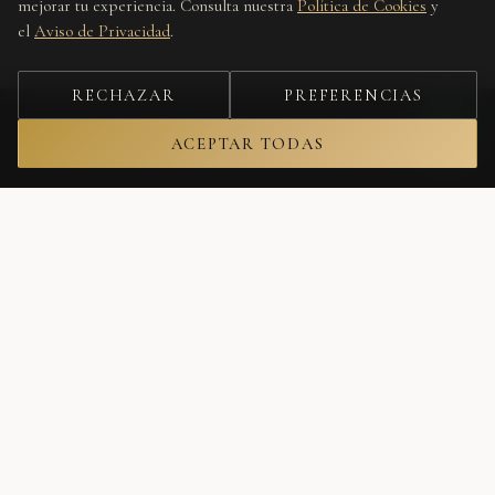
mejorar tu experiencia. Consulta nuestra
Política de Cookies
y
el
Aviso de Privacidad
.
RECHAZAR
PREFERENCIAS
ACEPTAR TODAS
Únete a nuestra lista
Recibe lo nuevo, editoriales y ofertas privadas antes que nadie.
Tu correo electrónico
SUSCRIBIRME
No spam. Cancela cuando quieras.