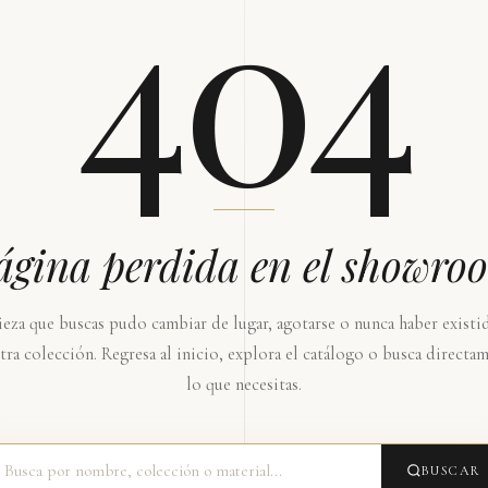
404
ágina perdida en el showro
ieza que buscas pudo cambiar de lugar, agotarse o nunca haber existi
tra colección. Regresa al inicio, explora el catálogo o busca directa
lo que necesitas.
BUSCAR