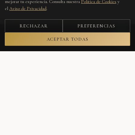
mejorar tu experiencia. Consulta nuestra
Política de Cookies
y
el
Aviso de Privacidad
.
RECHAZAR
PREFERENCIAS
ACEPTAR TODAS
Únete a nuestra lista
Recibe lo nuevo, editoriales y ofertas privadas antes que nadie.
Tu correo electrónico
SUSCRIBIRME
No spam. Cancela cuando quieras.