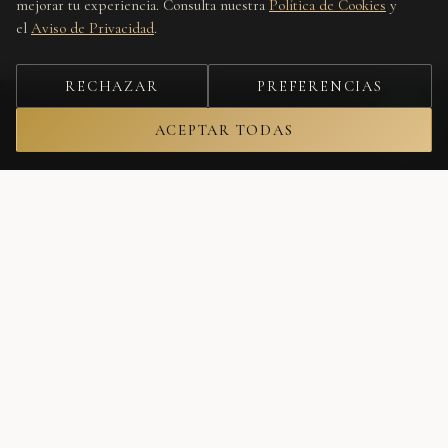
mejorar tu experiencia. Consulta nuestra
Política de Cookies
y
el
Aviso de Privacidad
.
RECHAZAR
PREFERENCIAS
ACEPTAR TODAS
Únete a nuestra lista
Recibe lo nuevo, editoriales y ofertas privadas antes que nadie.
Tu correo electrónico
SUSCRIBIRME
No spam. Cancela cuando quieras.