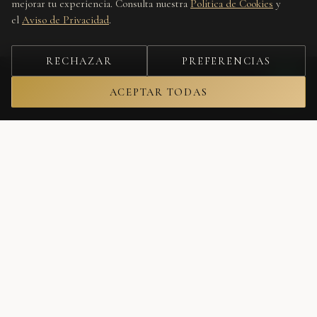
mejorar tu experiencia. Consulta nuestra
Política de Cookies
y
el
Aviso de Privacidad
.
RECHAZAR
PREFERENCIAS
ACEPTAR TODAS
Únete a nuestra lista
Recibe lo nuevo, editoriales y ofertas privadas antes que nadie.
Tu correo electrónico
SUSCRIBIRME
No spam. Cancela cuando quieras.